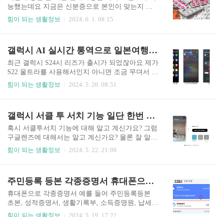
위해 실제동선과 체크포인트를 정리해 보았으니
능했는데요 지금은 신분증으로 본인이 맞는지 확
도움이 되었으면 합니다 여행 갔다 오면 아무것도
인 후 진료를 한다고 하네요 이게 불법적으로 건강
힘이 되는 생활정보
2024. 6. 1. 08:15
생각이 안나는 여행은 이제 그만!! 1일 차 (김해공
보험혜택을 이용하시는 분이 많아 시행하게 된 거
항~방콕)2일 차 (방콕~파타야)3일 차 (파타야 전 일
라고 하는데 개인적으로 조금 불편할 수 있겠지만
정)4일 차 (파타야~방콕)5일 차 (방콕~김해공항) ■
이것이 맞다고 생각이 듭니다 혹시 변경된 신분확
갤럭시 AI 실시간 통역으로 일본여행 가자!! <완전대박>
1일 차 (김행공항 ~ 방콕) 가족과의 여행은 언제나
인 내용을 모르고 신분증 없이 병원 방문하셨다면
설레고..
비급여로 진료를 받으시고 2주이내로 신분증 지참
최근 갤럭시 S24시 리즈가 출시가 되었잖아요 제가
하셔서 재방문하여 환급을 받으시면 된다고 하는
S22 울트라를 사용해서인지 아니면 조금 무뎌서 그
데 제가 병원에 직접 확인해 본 결과 가능한 병원도
러지 하드웨어 쪽으로는 엄청 스펙터클한 면은 못
힘이 되는 생활정보
2024. 5. 26. 08:51
있고 안 되는 병원도 있다고 합니다 아직은 시행초
느꼈는데요 소프트웨어 방면으로는 [온 디바이스
기라 여러 문제점이 있는 것 같은데요 혹시 급한 진
AI]의 기능이 탑재되어 다양한 AI 기능을 사용할
료를 받으셔야 된다면 이렇게라도 이용해 보시는
수가 있는데 이게 정말 편리한 기능이 많이 있어서
갤럭시 서클 투 서치 기능 일단 한번 사용해 보세요!! <50대추천>
것도 참고하시길 바랍니다 ▶아직도 병원가실
소개해 드리려고 합니다 특히 서클투 서치 기능 및
때 신분증 들고가십니까? " data-og-des..
실시간 통역기능이 있는데 아주편리하고 간단하게
혹시 서클투서치 기능에 대해 알고 계신가요? 그럼
사용할 수 있으니 천천히 확인해 보시기 바랍니
구글렌즈에 대해서는 알고 계신가요? 물론 잘 알고
다 ▶휴대폰에서 블로그 글자가 얇게 보일때 간단
계신 분도 계시고 실제 유용하게 사용하시는 분도
힘이 되는 생활정보
2024. 5. 22. 21:08
하게 해결하는 방법 " data-og-description="제휴대
계시겠지만 모르시는 분을 위해 잠시 소개해드리
폰에서 가끔씩 블로그를 검색해서 내용을 찾아볼
겠습니다. 등산을 하시다가 예쁜 꽃을 보았는데 이
때가 있는데요 어떤 블로그는 글씨체가 굵고 선명
름이 궁금하시면 어떻게 하시나요? 다음 검색창에
주민등록 등본 각종증명서 휴대폰으로 3분내 발급받기 <카톡>
해 보이고 어떤 블로그는 얇은 글씨체로 가독성이
'노랗고 길쭉한 잎을 가진 꽃 이름 ' 이렇게 검색하
떨어져 보일 때가..
시나요? 서클투서치 기능을 이요하면 이런 문구도
휴대폰으로 각종증명서 예를 들어 주민등록등본
필요가 없습니다 카메라 기능을 켜시고 꽃을 보고
초본, 성적증명서, 생활기록부, 소득증명원, 납세증
홈키를 2초 누르면 바로 사진검색이 되어 정보가
명서 등 일상생활에서 필요한 서류를 주민센터 또
힘이 되는 생활정보
2024. 5. 19. 17:22