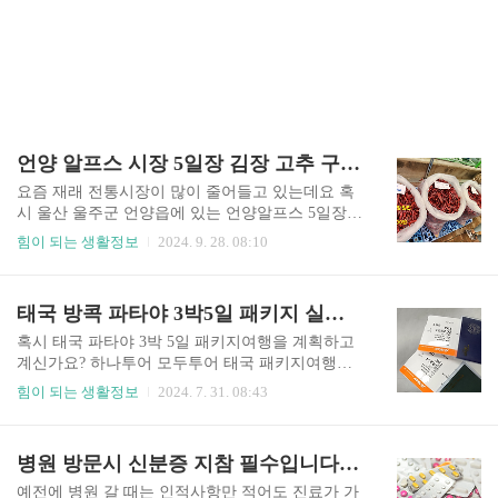
언양 알프스 시장 5일장 김장 고추 구매 방문후기 <주차장.화장실.고추시세>
요즘 재래 전통시장이 많이 줄어들고 있는데요 혹
시 울산 울주군 언양읍에 있는 언양알프스 5일장을
알고 계신가요? 2일 5일마다 장터가 열리는데요 규
힘이 되는 생활정보
2024. 9. 28. 08:10
모가 생각했던 것보다 조금 커서 놀랐고 엄청난 사
람들의 인파에 한번더 놀랬습니다 혹시 저같이 중
년이신 분들 어디 구경 갈까 고민하신다면 5일장에
태국 방콕 파타야 3박5일 패키지 실제 생생 후기<초보가이드2024.7>
한 번가 보시길 추천드리며 추석이 지나면 김장고
추를 빨리 구매를 하셔야 좋은 고추를 저렴하게 구
혹시 태국 파타야 3박 5일 패키지여행을 계획하고
매하실수 있으니 참고하시길 바랍니다 삶이 지치
계신가요? 하나투어 모두투어 태국 패키지여행일
고 활력의 요소가 필요할 때 5일장 방문추천~~ 김
정은 거의 비슷한데요 여행 출발하시기 전 미리 방
힘이 되는 생활정보
2024. 7. 31. 08:43
장 고추가루 여기서 장만하세요~구경거리 먹거리
문지를 알아보시고 가면 훨씬 재미있는 여행이 될
삶의 활력소가 넘쳐요!!반나절 정도 구경하기 딱
것 같고 어떤 분은 우기를 피해야 한다 하지만 저는
좋아요!! 1. 위치 및 주차장. 화장실2. 고추시세 및
이동할 때 비가 한 번도 오지 않아 복불복인 것 같
병원 방문시 신분증 지참 필수입니다!! <모바일 신분증 사용하세요!>
방앗간3. 호떡집에 불난 맛 언양호떡 ■ 언양 알프
습니다 중요한 것은 가족들과 재미있는 추억을 만
스 시장 위치 및 주차장..
드는 것이 아닐까 생각이 되네요 처음 가시는 분을
예전에 병원 갈 때는 인적사항만 적어도 진료가 가