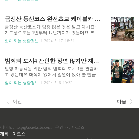
나오게 됩니다. 그리고 인터넷 검색 하다 등산복이
는 관공서에 방문하지 않으셔도 카톡으로 3분 내로
마음에 드신다면 같은 방법으로 홈버튼은 2초만 누
간단하게 다운로드할 수 있는 방법이 있는데요 원
르고 지정하면 바로 옷정보 파는 사이트 바로 검색
래 [정부 24] 인터넷 사이트에서 다운로드하셔도
금정산 등산코스 완전초보 케이블카 이용하는 방법 <금강공원 ~ 케이블카>
이 되니 얼마나 편리한 줄 모릅니다. 사용방법도 아
되는데 저는 혹시나 하고 생활기록부를 신청했는
주 간단하니 활용해 보시길 ..
데 나이가 있어서 그런지 발급이 안 되었는데 다른
금정산 등산코스가 엄청 많은 것은 알고 계시죠?
증명서는 아주 간단하게 발급이 잘되니 유용하게
지도상으로는 1번부터 12번까지가 있는데요 코스
사용하셨으면 합니다. 카톡으로 필요한 증명서72
를 섞어서 다니면 엄청나게 많은 길이 있습니다. 그
힘이 되는 생활정보
2024. 5. 17. 18:51
종 3분 내로 발급완료~ 아직도 관공서 찾아다니시
중에서도 등산초보를 위한 데이트겸 즐거운 산책
나요?정부24 인터넷 사이트에서도 발급가능해요~
을 할수있는 느낌의 편안하고 상쾌한 코스가 있는
하지만 카톡에서 간단하게 3분 이내로 발급가능해
데 케이블카를 이용하는 방법도 있으니 참고하시
범죄의 도시4 잔인한 장면 많지만 재미있어요!! <영화정보>
요~ ▶휴대폰에서 블로그 글자가 얇게 보일때 간
길 바랍니다. 올라가실 때 또는 내려오실 때 편안
단하게 해결하는 방법 " data-og-..
하게 케이블카를 이용~ 금강공원에서 케이블카를
일명 마동석을 위한 영화 범죄의 도시 4를 관람하
이용할수가 있어요~올라갈 때 케이블카를 이용하
고 왔는데요 좌석이 없어서 앞열에 앉아 볼 만큼 인
고 등산할 수가 있어요~아니면 올라갈때 등산하고
기가 많습니다. 저는 1편부터 모두 봤었는데요 마
힘이 되는 생활정보
2024. 5. 6. 19:22
내려올 때 케이블카를 이용해도 돼요~ ▶휴대폰
동석의 복싱 액션이라고 할까요 이번 시리즈에서
에서 블로그 글자가 얇게 보일 때 간단하게 해결하
는 한층 스피드하고 파워가 넘치며 어이없는 애드
는 방법 " data-og-description="제휴대폰에서 가끔
리브로 웃음도 선사하고 있습니다. 악역으로 나오
이전
다음
씩 블로그를 검색해서 내용을 찾아볼 때가 있는데
는 '백창기'(이무열)의 칼잡이 액션도 볼만한데 칼
요 어떤 블로그는 글씨체가 굵..
로 목을 찌르는 장면 등 잔인한 장면이 자주 나와
청소년이 보기에는 조금 무리가 있을 수 있겠다 하
는 생각도 잠시 해보았네요 범죄의도시4 예고
이메일: help@abaeksite.com | 운영자 : 아로스
편 ■ 범죄의 도시4 영화정보 범죄의 도시4 개봉이
되었는데요 곧 1000만 관객돌파가 될 수 있을 것 같
제작 : 아로스