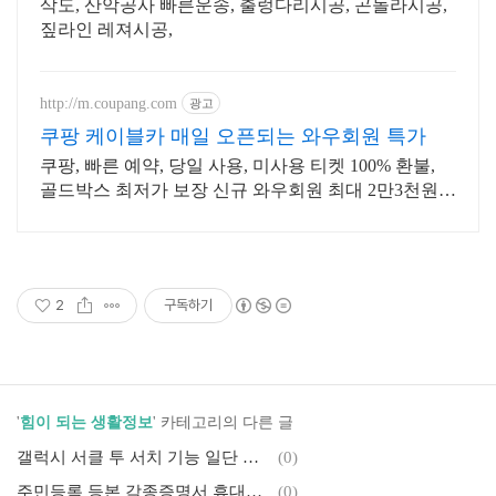
삭도, 산악공사 빠른운송, 출렁다리시공, 곤돌라시공,
짚라인 레져시공,
http://m.coupang.com
광고
쿠팡 케이블카 매일 오픈되는 와우회원 특가
쿠팡, 빠른 예약, 당일 사용, 미사용 티켓 100% 환불,
골드박스 최저가 보장 신규 와우회원 최대 2만3천원
쿠폰팩+5% 추가적립 혜택! 여행도 이제 쿠팡에서!
2
구독하기
'
힘이 되는 생활정보
' 카테고리의 다른 글
갤럭시 서클 투 서치 기능 일단 한번 사용해 보세요!! <50대추천>
(0)
주민등록 등본 각종증명서 휴대폰으로 3분내 발급받기 <카톡>
(0)