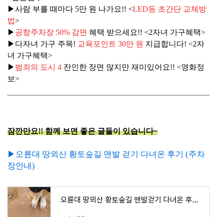
▶사람 부를 때마다
5만 원 나가요!! <
LED등 초간단 교체방
법
>
▶
공항주차장 50% 감면
혜택 받으세요!! <2자녀 가구혜택>
▶
다자녀 가구 주목!
교육포인트 30만 원
지급합니다! <2자
녀 가구혜택>
▶
범죄의 도시 4
잔인한 장면 많지만 재미있어요!! <영화정
보>
잠깐만요!! 함께 보면 좋은 글들이 있습니다~
▶오륜대 땅뫼산 황토숲길 맨발 걷기 다녀온 후기 (주차
장안내)
오륜대 땅뫼산 황토숲길 맨발걷기 다녀온 후기 (주차장안내)