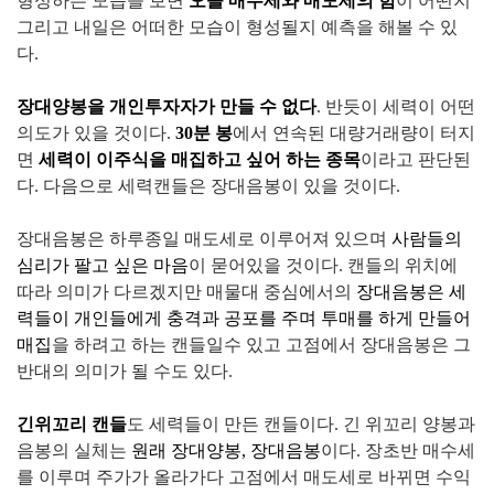
형성하는 모습을 보면
오늘 매수세와 매도세의 힘
이 어떤지
그리고 내일은 어떠한 모습이 형성될지 예측을 해볼 수 있
다.
장대양봉을 개인투자자가 만들 수 없다
. 반듯이 세력이 어떤
의도가 있을 것이다.
30분 봉
에서 연속된 대량거래량이 터지
면
세력이 이주식을 매집하고 싶어 하는 종목
이라고 판단된
다. 다음으로 세력캔들은 장대음봉이 있을 것이다.
장대음봉은 하루종일 매도세로 이루어져 있으며
사람들의
심리가 팔고 싶은 마음
이 묻어있을 것이다. 캔들의 위치에
따라 의미가 다르겠지만 매물대 중심에서의
장대음봉은 세
력들이 개인들에게 충격과 공포를 주며 투매를 하게 만들어
매집
을 하려고 하는 캔들일수 있고 고점에서 장대음봉은 그
반대의 의미가 될 수도 있다.
긴위꼬리 캔들
도 세력들이 만든 캔들이다. 긴 위꼬리 양봉과
음봉의 실체는
원래 장대양봉, 장대음봉
이다. 장초반 매수세
를 이루며 주가가 올라가다 고점에서 매도세로 바뀌면 수익