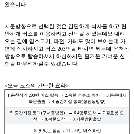
왔습니다.
서문방향으로 선택한 것은 간단하게 식사를 하고 편
안하게 버스를 이용하려고 선택을 하였는데요 내려
오는 길에 염소고기, 파전, 카페도 많이 보이는데 가
볍게 식사하시고 버스 203번을 타시면 되는데 온천장
방향으로 탑승하셔서 하산하시면 즐거운 가벼운 산
행을 마무리하실수 있겠습니다.
<오늘 코스의 간단한 요약>
1.온천장역 203번 버스 탑승 → 2.동문 정류소 하차
→ 3.동문에서
북문출발
→ 4.중간지점 통과(장전동방향)
5.
중간지점 통과(구서동방향)
→ 6.4망루도착
→ 7.원효봉 도
착
→ 8.북문도착
→ 9.서문방향출발
10.맛있는 점심
→ 11.203번 버스 하산