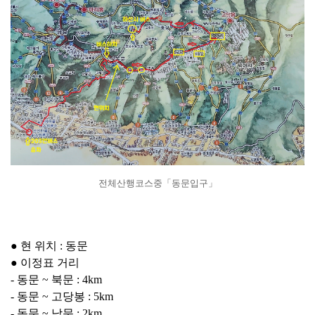
전체산행코스중「동문입구」
● 현 위치 : 동문
● 이정표 거리
- 동문 ~ 북문 : 4km
- 동문 ~ 고당봉 : 5km
- 동문 ~ 남문 : 2km