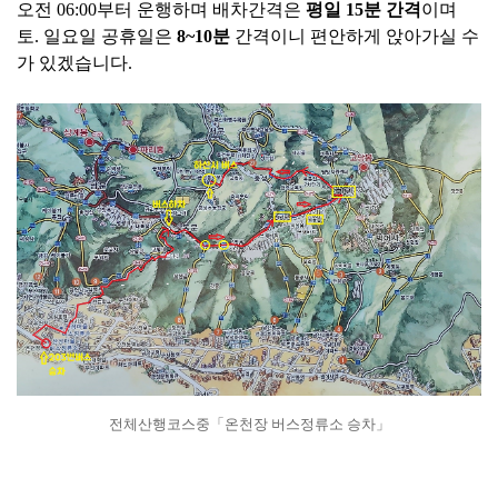
오전 06:00부터 운행하며 배차간격은
평일 15분 간격
이며
토. 일요일 공휴일은
8~10분
간격이니 편안하게 앉아가실 수
가 있겠습니다.
전체산행코스중「온천장 버스정류소 승차」