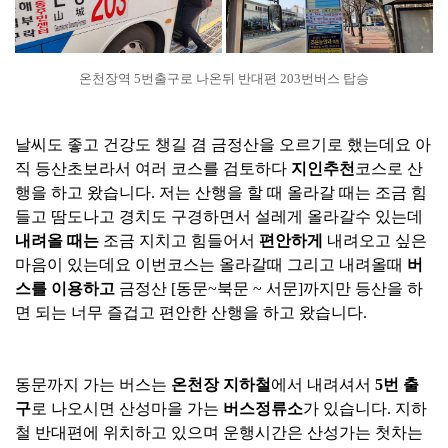
온천장역 5번출구로 나온뒤 반대편 203번버스 탑승
날씨도 좋고 건강도 챙길 겸 금정산을 오르기로 했는데요 아
직 등산초보라서 여러 코스를 검토하다
지인추천
코스로 산
행을 하고 왔습니다. 저는 산행을 할 때 올라갈 때는 조금 힘
들고 땀도나고 경치도 구경하면서 설레게 올라갈수 있는데
내려올 때는
조금 지치고 힘들어서
편안하게
내려오고 싶은
마음이 있는데요 이번코스는 올라갈때 그리고 내려올때
버
스를 이용하고
금정산 [동문~북문 ~ 서문]까지만 등산을 하
면 되는 너무 즐겁고 편안한 산행을 하고 왔습니다.
동문까지 가는 버스는
온천장 지하철
에서 내려셔서
5번 출
구
로 나오시면 산성마을 가는
버스정류소
가 있습니다. 지하
철 반대편에 위치하고 있으며 운행시간은 산성가는 첫차는