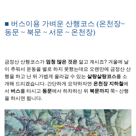
■ 버스이용 가벼운 산행코스 (온천장~
동문 ~ 북문 ~ 서문 ~ 온천장)
금정산 산행코스가
엄청 많은 것은
알고 계시죠? 겨울에 날
이 추워서 운동을 별로 하지 못했는데요 오랜만에 금정산 산
행을 하고 난 뒤 가볍게 올라갈 수 있는
살랑살랑코스
를 소
개해 드리겠습니다. 간단하게 요약하자면
온천장 지하철
에
서
버스
를 타시고
동문
에서 하차하신 뒤
북문까지
쭉~ 산행
을 하시면 됩니다.