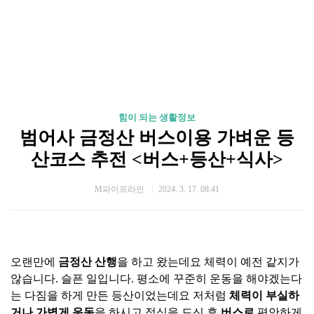
힘이 되는 생활정보
범어사 금정산 버스이용 가벼운 등
산코스 추전 <버스+등산+식사>
M파이프라인
2024. 3. 17. 08:41
오랜만에
금정산 산행
을 하고 왔는데요 체력이 예전 같지가
않습니다. 슬픈 일입니다. 평소에 꾸준히 운동을 해야겠는다
는 다짐을 하게 만든 등산이었는데요 저처럼
체력이 부실하
거나
가볍게 운동
을 하시고 점심을 드신 후
버스로
편안하게