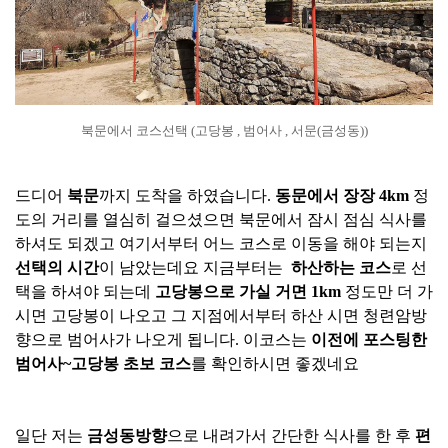
북문에서 코스선택 (고당봉 , 범어사 , 서문(금성동))
드디어
북문
까지 도착을 하였습니다.
동문에서 장장 4km
정
도의 거리를 열심히 걸으셨으면 북문에서 잠시 점심 식사를
하셔도 되겠고 여기서부터 어느 코스로 이동을 해야 되는지
선택의 시간
이 남았는데요 지금부터는
하산하는 코스
로 선
택을 하셔야 되는데
고당봉으로 가실 거면 1km
정도만 더 가
시면 고당봉이 나오고 그 지점에서부터 하산 시면 청련암방
향으로 범어사가 나오게 됩니다. 이코스는
이전에 포스팅한
범어사~고당봉 초보 코스
를 확인하시면 좋겠네요
일단 저는
금성동방향
으로 내려가서 간단한 식사를 한 후
편