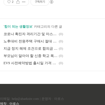
2
구독하기
'
힘이 되는 생활정보
' 카테고리의 다른 글
코로나 확진자 격리기간 및 마스크 착용의무
(0)
노후대비 전원주택 구매시 절대 피해야될 주택
(0)
지급 정지 해제 조건으로 합의금 요구하는 통장협박 신종범죄
(0)
부모님이 알아야 할 신종 학교 폭력 유형 알아보기
(0)
EV9 사전예약방법 출시일 가격 보조금 주행거리 총정리
(0)
이메일: help@abaeksite.com | 운영자 : 아로스
제작 : 아로스