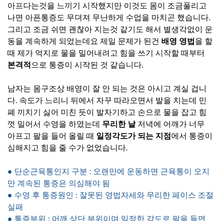
아프다는것을 느끼기 시작했지만 이것도 몸이 조금풀리고
나면 아픈통증도 무뎌져 무난하게 수업을 마치곤 했습니다.
그리고 조금 쉬면 괜찮아 지는것 같기도 해서 별생각없이 운
동을 계속하게 되었는데요 제일 문제가 된건
배영 영법
을 할
때 제가 억지로 물을 밀어내려고 힘을 쓰기 시작할 때부터
본격적
으로 통증이 시작된 것 같습니다.
남자는 몸구조상 배영이 잘 안 되는 것은 아시고 계실 겁니
다. 속도가 느리니 뒤에서 자꾸 따라오면서 발을 치는데 민
폐 끼치기 싫어 미친 듯이 발차기하고 손으로 물을 잡고 힘
껏 밀어서 수영을 하였는데
무리한 날
저녁에 어깨가 너무
아프고 팔을 들어 올릴 때
일정각도가 되는 지점
에서 통증이
심해지고 힘을 줄 수가 없었습니다.
● 단순근육통인지 구분 : 오랜만에 운동하면 근육통이 오지
만 계속된 통증은 의심해야 됨
● 수영 후 통증원인 : 잘못된 영법자세와 무리한 페이스 조절
실패
● 통증부위 : 어깨 상단 부위이며 일정한 각도로 팔을 들면