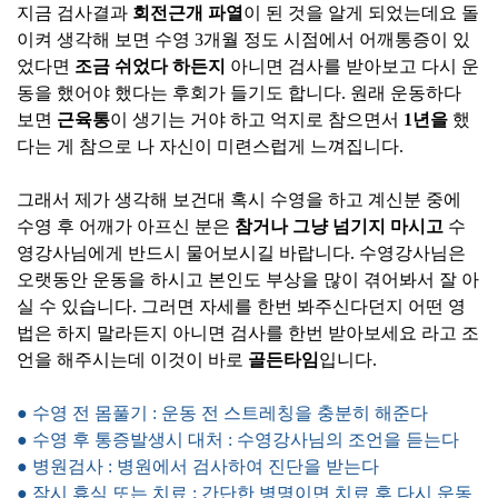
지금 검사결과
회전근개 파열
이 된 것을 알게 되었는데요 돌
이켜 생각해 보면 수영 3개월 정도 시점에서 어깨통증이 있
었다면
조금 쉬었다 하든지
아니면 검사를 받아보고 다시 운
동을 했어야 했다는 후회가 들기도 합니다. 원래 운동하다
보면
근육통
이 생기는 거야 하고 억지로 참으면서
1년을
했
다는 게 참으로 나 자신이 미련스럽게 느껴집니다.
그래서 제가 생각해 보건대 혹시 수영을 하고 계신분 중에
수영 후 어깨가 아프신 분은
참거나 그냥 넘기지 마시고
수
영강사님에게 반드시 물어보시길 바랍니다. 수영강사님은
오랫동안 운동을 하시고 본인도 부상을 많이 겪어봐서 잘 아
실 수 있습니다. 그러면 자세를 한번 봐주신다던지 어떤 영
법은 하지 말라든지 아니면 검사를 한번 받아보세요 라고 조
언을 해주시는데 이것이 바로
골든타임
입니다.
● 수영 전 몸풀기 : 운동 전 스트레칭을 충분히 해준다
● 수영 후 통증발생시 대처 : 수영강사님의 조언을 듣는다
● 병원검사 : 병원에서 검사하여 진단을 받는다
● 잠시 휴식 또는 치료 : 간단한 병명이면 치료 후 다시 운동