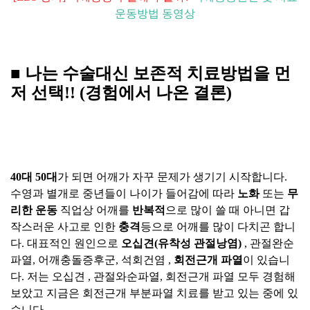
운동방법 동영상
■ 나는 수술대신 보존적 치료방법을 먼
저 선택!! (경험에서 나온 결론)
40대 50대
가 되면 어깨가 자꾸 문제가 생기기 시작합니다.
수영과 별개로 중년들이 나이가 들어감에 따라
노화
또는
무
리한 운동
직업상 어깨를
반복적
으로 많이 쓸 때 아니면 갑
작스러운 사고로 인한
충격
등으로 어깨를 많이 다치곤 합니
다. 대표적인 원인으로
오십견(유착성 관절낭염)
, 관절완순
파열, 어깨충돌증후군, 석회건염 ,
회전근개 파열
이 있습니
다. 저는 오십견 , 관절와순파열, 회전근개 파열 모두 경험해
보았고 지금은 회전근개 부분파열 치료를 받고 있는 중에 있
습니다.