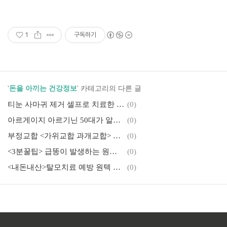
1
구독하기
'
돈을 아끼는 건강정보
' 카테고리의 다른 글
티눈 사마귀 제거 셀프로 치료한 후기 <내돈내산>
(0)
아르게이지 아르기닌 50대가 알려주는 진짜 리얼후기 !! <내돈내산>
(0)
부정교합 <가위교합 과개교합> 치아교정 진행과정 실제후기 (1)
(0)
<3분꿀팁> 급똥이 발생하는 원인 및 진정 시키고 참는방법 !
(0)
<내돈내산>탈모치료 예방 원텍 헤어빔 사용 리얼 솔직 후기
(0)