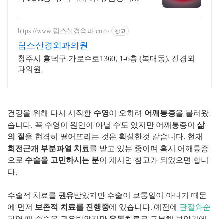
완료 불편하고 뻐근한 부위에 페인큐
로 쉽고 간편하게!
https://www.림스신경외과.com/
광고
림스신경외과의원
청주시 흥덕구 가로수로1360, 1-6층 (복대동), 신경외
과의원
건강을 위해 다시 시작한
수영
이 오히려
어깨통증
을 불러왔
습니다. 꼭 수영이 원인이 아닐 수도 있지만 어깨통증이
삶
의 질
을 현격히 떨어뜨리는 것은 확실한것 같습니다. 현재
회전근개 부분파열 치료
를 받고 있는 중이며 혹시 어깨통증
으로
수술을 고민하시는 분
이 계시면 참고가 되었으면 합니
다.
수술적 치료를
권유
받았지만 수술이 보통일이 아니기 때문
에 먼저
보존적 치료를 진행중
에 있습니다. 예전에
관절와순
파열 때 수술을 권유받았지만
운동치료
로 극복해 보았기에