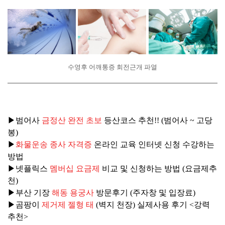
수영후 어깨통증 회전근개 파열
▶범어사
금정산 완전 초보
등산코스 추천!! (범어사 ~ 고당
봉)
▶
화물운송 종사 자격증
온라인 교육 인터넷 신청 수강하는
방법
▶넷플릭스
멤버십 요금제
비교 및 신청하는 방법 (요금제추
천)
▶부산 기장
해동 용궁사
방문후기 (주자창 및 입장료)
▶곰팡이
제거제 젤형 태
(벽지 천장) 실제사용 후기 <강력
추천>