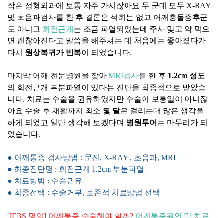
작은 정형외과에 보통 자주 가시잖아요 두 군데 모두 X-RAY
및 초음파검사를 한 후 결론은 석회는 없고 어깨충돌증후군
도 아니고
회전근개
는
조금 파열되었는데 주사 맞고 약 먹으
면 괜찮아진다고 말씀을 해주셔는 데 처음에는 좋아졌다가
다시
원상복귀가 반복
이 되었습니다.
마지막 어깨 전문병원을 찾아
MRI검사
를 한 후
1.2cm 정도
의 회전근개 부분파열이 있다는 진단을 최종적으로 받았습
니다. 치료는 수술을 권유하였지만 수술이 보통일이 아니잖
아요 수술 후 재활까지 최소
몇 달
은 걸리는대 많은 생각을
하게 되었고 일단 생각해 보겠다며
병원투어
는 마무리가 되
었습니다.
● 어깨통증 검사방법 : 문진, X-RAY , 초음파, MRI
● 최종진단명 : 회전근개 1.2cm 부분파열
● 치료방법 : 수술권유
● 최종선택 : 수술거부, 보존적 치료방법 선택
[EBS 명의] 어깨통증 수술해야 할까?
어깨통증원인 및 치료