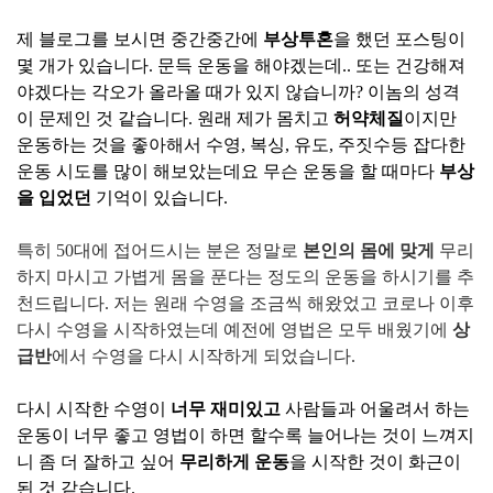
제 블로그를 보시면 중간중간에
부상투혼
을 했던 포스팅이
몇 개가 있습니다. 문득 운동을 해야겠는데.. 또는 건강해져
야겠다는 각오가 올라올 때가 있지 않습니까? 이놈의 성격
이 문제인 것 같습니다. 원래 제가 몸치고
허약체질
이지만
운동하는 것을 좋아해서 수영, 복싱, 유도, 주짓수등 잡다한
운동 시도를 많이 해보았는데요 무슨 운동을 할 때마다
부상
을 입었던
기억이 있습니다.
특히 50대에 접어드시는 분은 정말로
본인의 몸에 맞게
무리
하지 마시고 가볍게 몸을 푼다는 정도의 운동을 하시기를 추
천드립니다. 저는 원래 수영을 조금씩 해왔었고 코로나 이후
다시 수영을 시작하였는데 예전에 영법은 모두 배웠기에
상
급반
에서 수영을 다시 시작하게 되었습니다.
다시 시작한 수영이
너무 재미있고
사람들과 어울려서 하는
운동이 너무 좋고 영법이 하면 할수록 늘어나는 것이 느껴지
니 좀 더 잘하고 싶어
무리하게 운동
을 시작한 것이 화근이
된 것 같습니다.